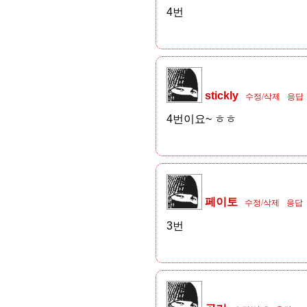
4번
stickly
수정/삭제
응답
4번이요~ ㅎㅎ
페이토
수정/삭제
응답
3번