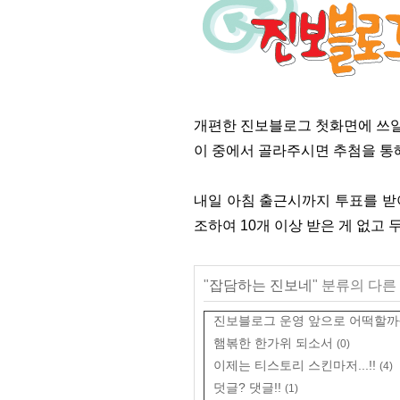
개편한 진보블로그 첫화면에 쓰일
이 중에서 골라주시면 추첨을 통
내일 아침 출근시까지 투표를 받아
조하여 10개 이상 받은 게 없고 두
"
잡담하는 진보네
" 분류의 다른
진보블로그 운영 앞으로 어떡할까
햄볶한 한가위 되소서
(0)
이제는 티스토리 스킨마저...!!
(4)
덧글? 댓글!!
(1)