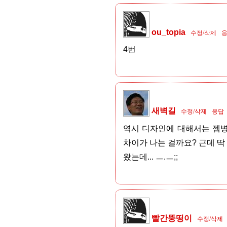
ou_topia
수정/삭제
4번
새벽길
수정/삭제
응답
역시 디자인에 대해서는 젬병임
차이가 나는 걸까요? 근데 딱
왔는데... ㅡ.ㅡ;;
빨간뚱띵이
수정/삭제