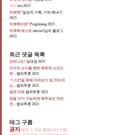
ㅅㄷ
test
2015
트랙백?
일상의 기록, 기억 해내기
2015
트랙백이란?
Progrimang
2015
트랙백 테스트
talecue1님의 블로그
2015
최근 댓글 목록
안되나요?
성대경
2021
다수의 소수를 향한 폭력적 시선도
문...
랩퍼투혼
2021
ㅋ 스킨들 중에 미리보기 및 안되/뜨
는...
랩퍼투혼
2021
범죄 아웃
랩퍼투혼
2021
한줄 수다 가능하게 해주세요 저만
안...
랩퍼투혼
2021
태그 구름
공지
블로그
개편
월페이퍼
스팸