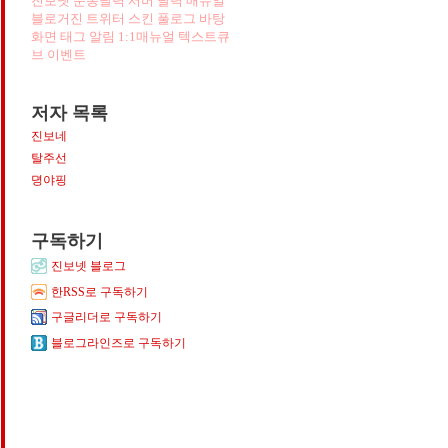
진보넷
운동달력
서버
달력
매뉴얼
블로거진
트위터
스킨
풀로그
바탕
화면
태그
알림
1:1매뉴얼
텍스트큐
브
이벤트
저자 목록
진보네
탈주선
개
뎡야핑
구독하기
진보넷 블로그
한RSS로 구독하기
구글리더로 구독하기
블로그라인즈로 구독하기