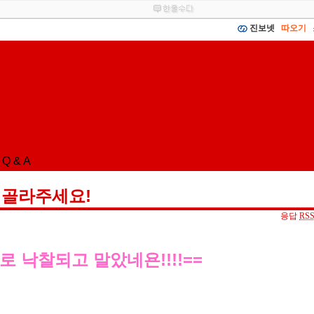
진보넷
따오기
Q & A
 골라주세요!
응답
RS
로 낙찰되고 말았네욘!!!!==