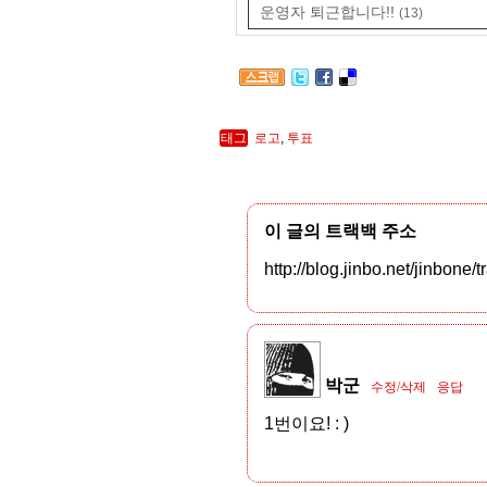
운영자 퇴근합니다!!
(13)
태그
로고
,
투표
이 글의 트랙백 주소
http://blog.jinbo.net/jinbone
박군
수정/삭제
응답
1번이요! : )