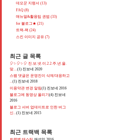
데모꾼 지령서
(13)
FAQ
(8)
매뉴얼&활용팁 권법
(33)
for 불로그★
(21)
트랙-팩
(24)
스킨 이미지 공유
(7)
최근 글 목록
🎈✨🎈✨🎈 진.보.넷.이.2.2.주.년.을.
맞....
(1)
진보네
2020
스팸 댓글은 운영진이 삭제/대응하고
...
(1)
진보네
2018
이용약관 변경 알림
(1)
진보네
2016
블로그에 동영상 올리기
(4)
진보네
2016
블로그 서버 업데이트로 인한 버그
신...
(1)
진보네
2015
최근 트랙백 목록
트랙백 테스팅
재성잉
2016