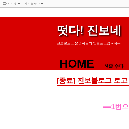
진보넷
진보블로그
떳다! 진보네
진보불로그 운영자들의 팀블로그입니다우
HOME
한줄 수다
[종료] 진보블로그 로고
==1번으