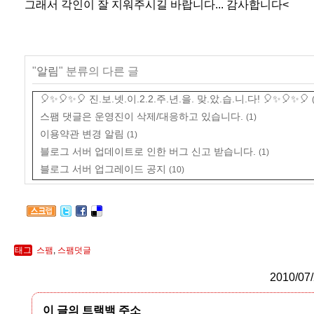
그래서 각인이 잘 지워주시길 바랍니다... 감사합니다<
"
알림
" 분류의 다른 글
🎈✨🎈✨🎈 진.보.넷.이.2.2.주.년.을. 맞.았.습.니.다! 🎈✨🎈✨🎈
스팸 댓글은 운영진이 삭제/대응하고 있습니다.
(1)
이용약관 변경 알림
(1)
블로그 서버 업데이트로 인한 버그 신고 받습니다.
(1)
블로그 서버 업그레이드 공지
(10)
태그
스팸
,
스팸덧글
2010/07/
이 글의 트랙백 주소