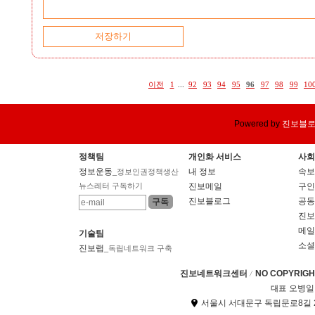
이전
1
...
92
93
94
95
96
97
98
99
10
Powered by
진보블
정책팀
개인화 서비스
사회
정보운동
내 정보
속보
_정보인권정책생산
뉴스레터 구독하기
진보메일
구인
진보블로그
공동
진보
메일
기술팀
소셜
진보랩
_독립네트워크 구축
진보네트워크센터
NO COPYRIGHT
오병일
대표
서울시 서대문구 독립문로8길 2