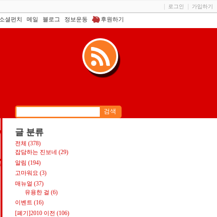
로그인
가입하기
소셜펀치
메일
블로그
정보운동
후원하기
글 분류
매
전체
(378)
잡담하는 진보네
(29)
알림
(194)
m
고마워요
(3)
매뉴얼
(37)
유용한 걸
(6)
이벤트
(16)
[폐기]2010 이전
(106)