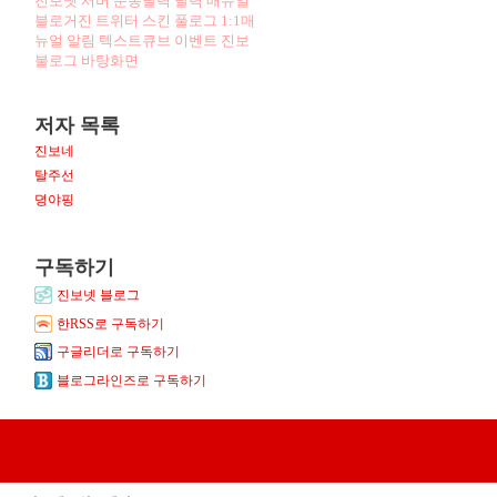
진보넷
서버
운동달력
달력
매뉴얼
블로거진
트위터
스킨
풀로그
1:1매
뉴얼
알림
텍스트큐브
이벤트
진보
불로그
바탕화면
저자 목록
진보네
탈주선
뎡야핑
구독하기
진보넷 블로그
한RSS로 구독하기
구글리더로 구독하기
블로그라인즈로 구독하기