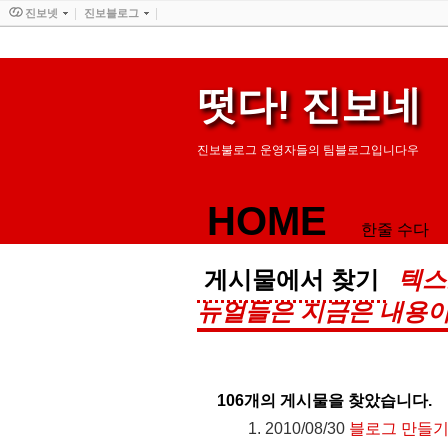
진보넷
진보블로그
떳다! 진보네
진보불로그 운영자들의 팀블로그입니다우
HOME
한줄 수다
게시물에서 찾기
텍스
뉴얼들은 지금은 내용이
106
개의 게시물을 찾았습니다.
2010/08/30
블로그 만들