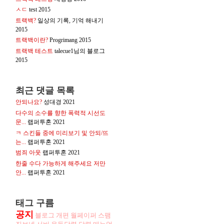
ㅅㄷ
test
2015
트랙백?
일상의 기록, 기억 해내기
2015
트랙백이란?
Progrimang
2015
트랙백 테스트
talecue1님의 블로그
2015
최근 댓글 목록
안되나요?
성대경
2021
다수의 소수를 향한 폭력적 시선도
문...
랩퍼투혼
2021
ㅋ 스킨들 중에 미리보기 및 안되/뜨
는...
랩퍼투혼
2021
범죄 아웃
랩퍼투혼
2021
한줄 수다 가능하게 해주세요 저만
안...
랩퍼투혼
2021
태그 구름
공지
블로그
개편
월페이퍼
스팸