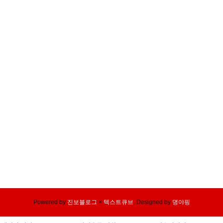
Powered by
진보블로그
×
텍스트큐브
.
Designed by
뎡야핑