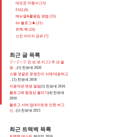
데모꾼 지령서
(13)
FAQ
(8)
매뉴얼&활용팁 권법
(33)
for 불로그★
(21)
트랙-팩
(24)
스킨 이미지 공유
(7)
최근 글 목록
🎈✨🎈✨🎈 진.보.넷.이.2.2.주.년.을.
맞....
(1)
진보네
2020
스팸 댓글은 운영진이 삭제/대응하고
...
(1)
진보네
2018
이용약관 변경 알림
(1)
진보네
2016
블로그에 동영상 올리기
(4)
진보네
2016
블로그 서버 업데이트로 인한 버그
신...
(1)
진보네
2015
최근 트랙백 목록
트랙백 테스팅
재성잉
2016