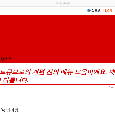
진보넷
따오기
Q & A
트큐브로의 개편 전의 메뉴 모음이에요. 
 다릅니다.
Ato
기
(4)
뎡야핑