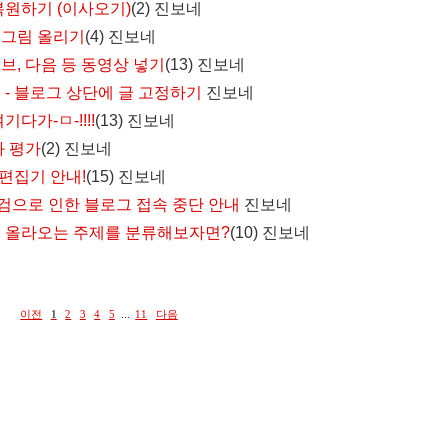
복원하기 (이사오기)
(2)
진보네
 그림 올리기
(4)
진보네
브, 다음 등 동영상 넣기
(13)
진보네
 - 블로그 상단에 글 고정하기
진보네
다가-ㅁ-!!!!
(13)
진보네
와 평가
(2)
진보네
편집기 안내!
(15)
진보네
점검으로 인한 블로그 접속 중단 안내
진보네
 올라오는 주제를 분류해보자면?
(10)
진보네
이전
1
2
3
4
5
...
11
다음