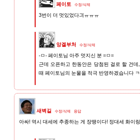
페이토
수정/삭제
3번이 더 멋있었다긔ㅠㅠㅠ
앙겔부처
수정/삭제
-ㅁ- 페이토님 아주 멋지신 분 =ㅁ=
근데 오픈하고 한동안은 당첨된 걸로 할 건데,
때 페이토님의 눈물을 적극 반영하겠습니다 
새벽길
수정/삭제
응답
아싸! 역시 대세에 추종하는 게 장땡이다! 정대세 화이링