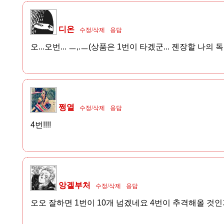
디온
수정/삭제
응답
오...오번... ㅡ,.ㅡ(상품은 1번이 타겠군... 젠장할 나의 독
쩡열
수정/삭제
응답
4번!!!!
앙겔부처
수정/삭제
응답
오오 잘하면 1번이 10개 넘겠네요 4번이 추격해올 것인가.