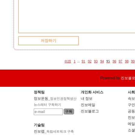
이전
1
...
91
92
93
94
95
96
97
98
99
Powered by
진보블
정책팀
개인화 서비스
사회
정보운동
내 정보
속보
_정보인권정책생산
뉴스레터 구독하기
진보메일
구인
진보블로그
공동
진보
메일
기술팀
소셜
진보랩
_독립네트워크 구축