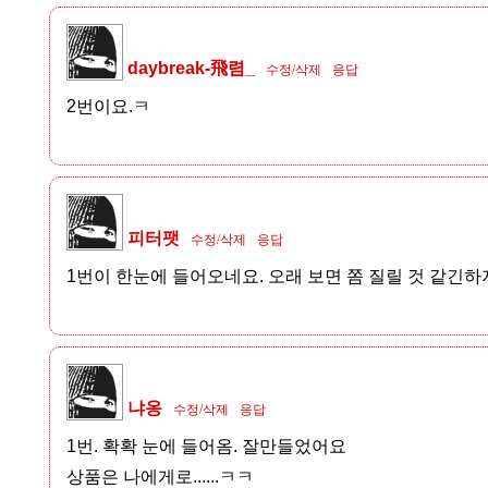
daybreak-飛렴_
수정/삭제
응답
2번이요.ㅋ
피터팻
수정/삭제
응답
1번이 한눈에 들어오네요. 오래 보면 쫌 질릴 것 같긴하지
냐옹
수정/삭제
응답
1번. 확확 눈에 들어옴. 잘만들었어요
상품은 나에게로......ㅋㅋ