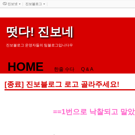
진보넷
진보블로그
떳다! 진보네
진보불로그 운영자들의 팀블로그입니다우
HOME
한줄 수다
Q & A
[종료] 진보블로그 로고 골라주세요!
==1번으로 낙찰되고 말았네