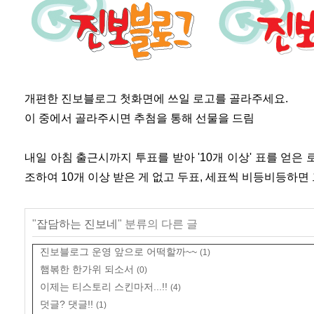
개편한 진보블로그 첫화면에 쓰일 로고를 골라주세요.
이 중에서 골라주시면 추첨을 통해 선물을 드림
내일 아침 출근시까지 투표를 받아 '10개 이상' 표를 얻은
조하여 10개 이상 받은 게 없고 두표, 세표씩 비등비등하면 그냥
"
잡담하는 진보네
" 분류의 다른 글
진보블로그 운영 앞으로 어떡할까~~
(1)
햄볶한 한가위 되소서
(0)
이제는 티스토리 스킨마저...!!
(4)
덧글? 댓글!!
(1)