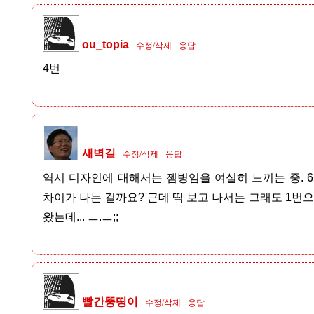
ou_topia
수정/삭제
응답
4번
새벽길
수정/삭제
응답
역시 디자인에 대해서는 젬병임을 여실히 느끼는 중. 6
차이가 나는 걸까요? 근데 딱 보고 나서는 그래도 1번으
왔는데... ㅡ.ㅡ;;
빨간뚱띵이
수정/삭제
응답