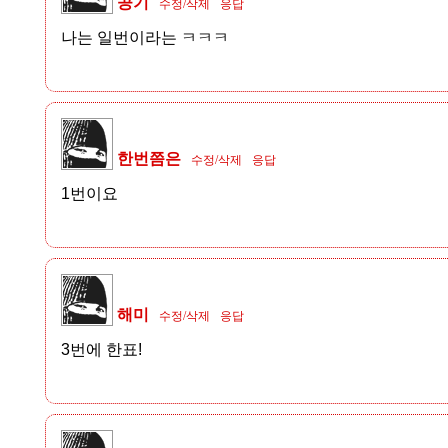
공기
수정/삭제
응답
나는 일번이라는 ㅋㅋㅋ
한번쯤은
수정/삭제
응답
1번이요
해미
수정/삭제
응답
3번에 한표!