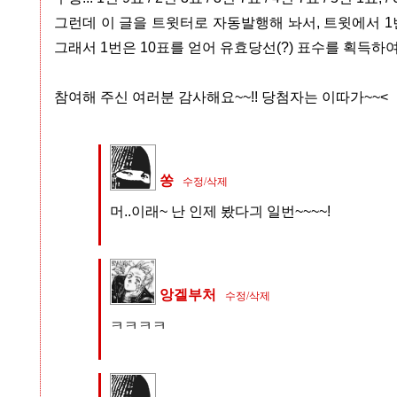
그런데 이 글을 트윗터로 자동발행해 놔서, 트윗에서 
그래서 1번은 10표를 얻어 유효당선(?) 표수를 획득
참여해 주신 여러분 감사해요~~!! 당첨자는 이따가~~<
쏭
수정/삭제
머..이래~ 난 인제 봤다긔 일번~~~~!
앙겔부처
수정/삭제
ㅋㅋㅋㅋ