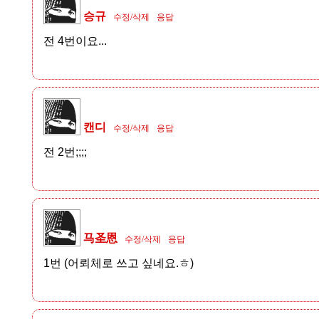
승규
수정/삭제
응답
전 4번이요...
캔디
수정/삭제
응답
전 2번;;;;
马圣恩
수정/삭제
응답
1번 (어뢰체로 쓰고 싶네요.ㅎ)