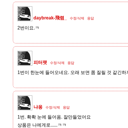
daybreak-飛렴_
수정/삭제
응답
2번이요.ㅋ
피터팻
수정/삭제
응답
1번이 한눈에 들어오네요. 오래 보면 쫌 질릴 것 같긴하지
냐옹
수정/삭제
응답
1번. 확확 눈에 들어옴. 잘만들었어요
상품은 나에게로......ㅋㅋ