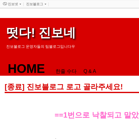
진보넷
진보블로그
떳다! 진보네
진보불로그 운영자들의 팀블로그입니다우
HOME
한줄 수다
Q & A
[종료] 진보블로그 로고 골라주세요!
==1번으로 낙찰되고 말았네