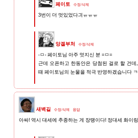
페이토
수정/삭제
3번이 더 멋있었다긔ㅠㅠㅠ
앙겔부처
수정/삭제
-ㅁ- 페이토님 아주 멋지신 분 =ㅁ=
근데 오픈하고 한동안은 당첨된 걸로 할 건데,
때 페이토님의 눈물을 적극 반영하겠습니다 
새벽길
수정/삭제
응답
아싸! 역시 대세에 추종하는 게 장땡이다! 정대세 화이링