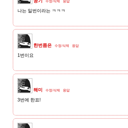
공기
수정/삭제
응답
나는 일번이라는 ㅋㅋㅋ
한번쯤은
수정/삭제
응답
1번이요
해미
수정/삭제
응답
3번에 한표!