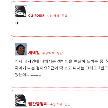
ou_topia
수정/삭제
응답
4번
새벽길
수정/삭제
응답
역시 디자인에 대해서는 젬병임을 여실히 느끼는 중. 6
차이가 나는 걸까요? 근데 딱 보고 나서는 그래도 1번으
왔는데... ㅡ.ㅡ;;
빨간뚱띵이
수정/삭제
응답