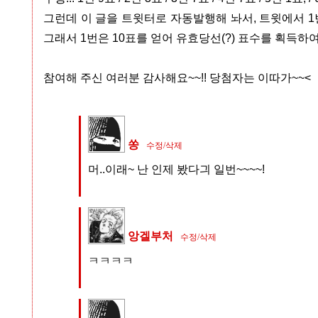
그런데 이 글을 트윗터로 자동발행해 놔서, 트윗에서 
그래서 1번은 10표를 얻어 유효당선(?) 표수를 획득
참여해 주신 여러분 감사해요~~!! 당첨자는 이따가~~<
쏭
수정/삭제
머..이래~ 난 인제 봤다긔 일번~~~~!
앙겔부처
수정/삭제
ㅋㅋㅋㅋ