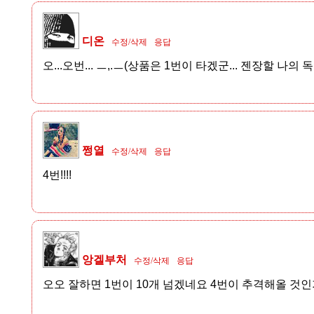
디온
수정/삭제
응답
오...오번... ㅡ,.ㅡ(상품은 1번이 타겠군... 젠장할 나의 독
쩡열
수정/삭제
응답
4번!!!!
앙겔부처
수정/삭제
응답
오오 잘하면 1번이 10개 넘겠네요 4번이 추격해올 것인가.