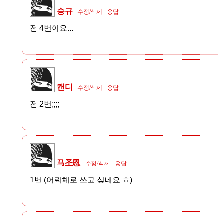
승규
수정/삭제
응답
전 4번이요...
캔디
수정/삭제
응답
전 2번;;;;
马圣恩
수정/삭제
응답
1번 (어뢰체로 쓰고 싶네요.ㅎ)