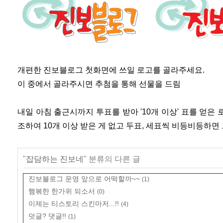
개편한 진보블로그 첫화면에 쓰일 로고를 골라주세요.
이 중에서 골라주시면 추첨을 통해 선물을 드림
내일 아침 출근시까지 투표를 받아 '10개 이상' 표를 얻은
조하여 10개 이상 받은 게 없고 두표, 세표씩 비등비등하면 그냥
"
잡담하는 진보네
" 분류의 다른 글
진보블로그 운영 앞으로 어떡할까~~
(1)
햄볶한 한가위 되소서
(0)
이제는 티스토리 스킨마저...!!
(4)
덧글? 댓글!!
(1)