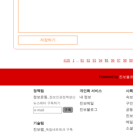
이전
1
...
91
92
93
94
95
96
97
98
99
Powered by
진보블
정책팀
개인화 서비스
사회
정보운동
내 정보
속보
_정보인권정책생산
뉴스레터 구독하기
진보메일
구인
진보블로그
공동
진보
메일
기술팀
소셜
진보랩
_독립네트워크 구축