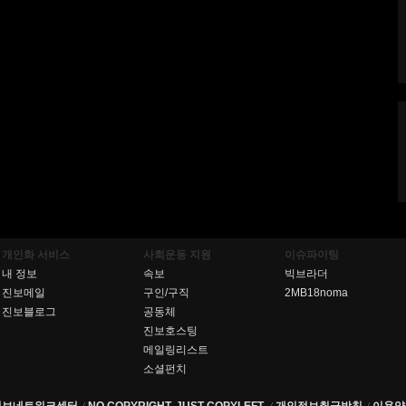
개인화 서비스
사회운동 지원
이슈파이팅
내 정보
속보
빅브라더
진보메일
구인/구직
2MB18noma
진보블로그
공동체
진보호스팅
메일링리스트
소셜펀치
진보네트워크센터
NO COPYRIGHT, JUST COPYLEFT.
개인정보취급방침
이용약