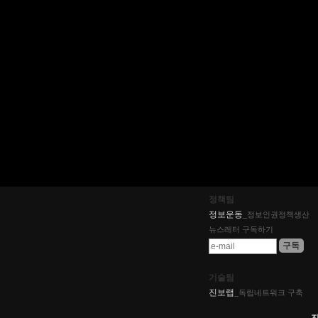
정책팀
정보운동
_정보인권정책생산
뉴스레터 구독하기
기술팀
진보랩
_독립네트워크 구축