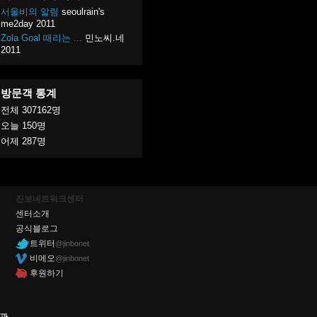
서울비의 알림
seoulrain's
me2day
2011
Zola Goal 때리는 ...
민노씨.네
2011
방문객 통계
전체
307162
명
오늘
150
명
어제
287
명
진보네트워크센터
센터소개
공식블로그
트위터
@jinbonet
비메오
@jinbonet
후원하기
관