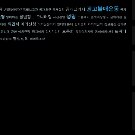
광고불매운동
위
공개질의서
UN표현의자유특별보고관
공개요구
공개질의
국가
성명
논평
불법정보 모니터링
명예훼손
사전검열
소송제기
손해배상청구
심의개편
심
의견서
이의신청
판제청
이의신청기각
인터넷 통제
임시조치
자의적심의
정보통신 심의규
토론회
트위터
보통신에 관한 심의규정
정치심의
정치적심의
통신심의사례
통심심의사례
행정심의
소송승소
회의록조작