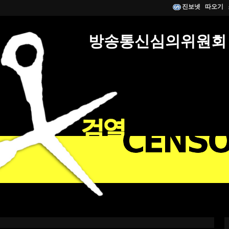
진보넷
따오기
방송통신심의위원회 