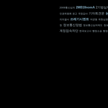
2MB18nomA
2기방심
2009통신심의
기자회견문
인권위원회 권고
국정감사
쓰레기시멘트
의의결서
여균동
위헌심
정보통신망법
정
정보통신심의제도
정
계정접속차단
한국보고서
행정소송
행정