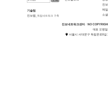
진보
메일
기술팀
소셜
진보랩
_독립네트워크 구축
진보네트워크센터
NO COPYRIGHT
오병일
대표
서울시 서대문구 독립문로8길 2