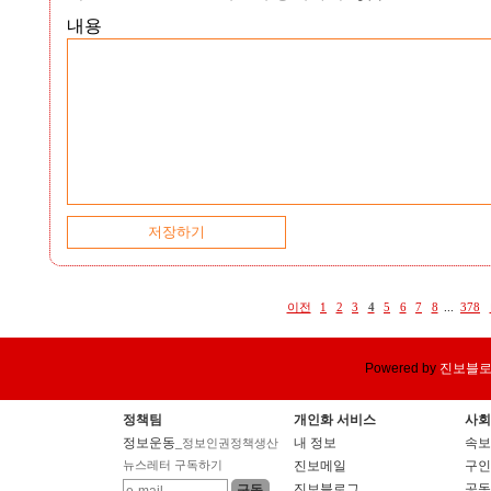
내용
이전
1
2
3
4
5
6
7
8
...
378
Powered by
진보블
정책팀
개인화 서비스
사회
정보운동
내 정보
속보
_정보인권정책생산
뉴스레터 구독하기
진보메일
구인
진보블로그
공동