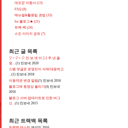
데모꾼 지령서
(13)
FAQ
(8)
매뉴얼&활용팁 권법
(33)
for 불로그★
(21)
트랙-팩
(24)
스킨 이미지 공유
(7)
최근 글 목록
🎈✨🎈✨🎈 진.보.넷.이.2.2.주.년.을.
맞....
(1)
진보네
2020
스팸 댓글은 운영진이 삭제/대응하고
...
(1)
진보네
2018
이용약관 변경 알림
(1)
진보네
2016
블로그에 동영상 올리기
(4)
진보네
2016
블로그 서버 업데이트로 인한 버그
신...
(1)
진보네
2015
최근 트랙백 목록
트랙백 테스팅
재성잉
2016