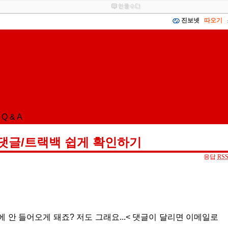
진보넷
따오기
Q & A
 댓글/트랙백 쉽게 확인하기
응답
RS
 안 들어오게 돼죠? 저도 그래요...< 댓글이 달리면 이메일로