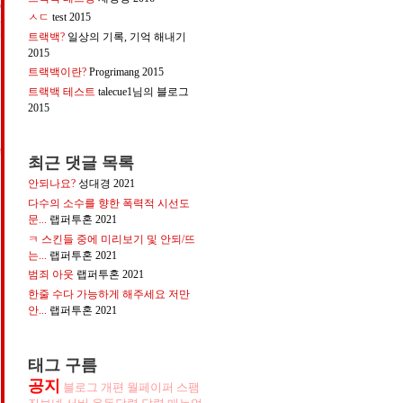
ㅅㄷ
test
2015
트랙백?
일상의 기록, 기억 해내기
2015
트랙백이란?
Progrimang
2015
트랙백 테스트
talecue1님의 블로그
2015
최근 댓글 목록
안되나요?
성대경
2021
다수의 소수를 향한 폭력적 시선도
문...
랩퍼투혼
2021
ㅋ 스킨들 중에 미리보기 및 안되/뜨
는...
랩퍼투혼
2021
범죄 아웃
랩퍼투혼
2021
한줄 수다 가능하게 해주세요 저만
안...
랩퍼투혼
2021
태그 구름
공지
블로그
개편
월페이퍼
스팸