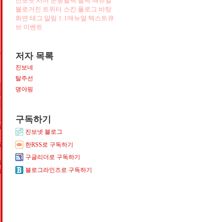
진보넷
서버
운동달력
달력
매뉴얼
블로거진
트위터
스킨
풀로그
바탕
화면
태그
알림
1:1매뉴얼
텍스트큐
브
이벤트
저자 목록
진보네
탈주선
뎡야핑
구독하기
진보넷 블로그
한RSS로 구독하기
구글리더로 구독하기
블로그라인즈로 구독하기